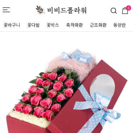
0
꽃바구니
꽃다발
꽃박스
축하화환
근조화환
동양란