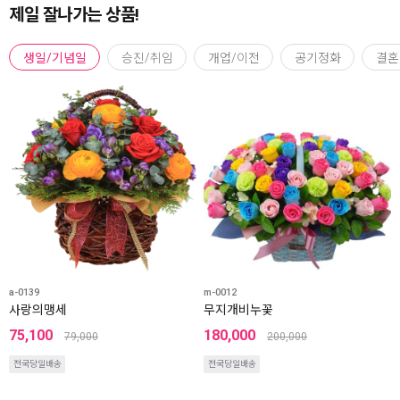
제일 잘나가는 상품!
생일/기념일
승진/취임
개업/이전
공기정화
결혼
a-0139
m-0012
사랑의맹세
무지개비누꽃
75,100
180,000
79,000
200,000
전국당일배송
전국당일배송