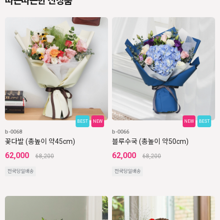
따끈따끈한 신상품
BEST
NEW
NEW
BEST
b-0068
b-0066
꽃다발 (총높이 약45cm)
블루수국 (총높이 약50cm)
62,000
62,000
68,200
68,200
전국당일배송
전국당일배송