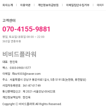
회사소개
이용약관
개인정보취급방침
이메일집단수집거부
이미지
고객센터
070-4155-9881
평일, 토요일/공휴일 08:00 ~ 22:00
365일 연중무휴
비비드플라워
대표 :
한진욱
팩스 :
0303-0900-1577
이메일 :
flbiz9333@naver.com
주소 :
서울특별시 강남구 봉은사로1길 6, 5층 5191호(논현동, 용천빌딩)
사업자등록번호 :
361-87-01749
통신판매업신고 :
제 2021-서울강남-00422호
개인정보책임자 :
한진욱
Copyright ⓒ 비비드플라워 All Rights Reserved.