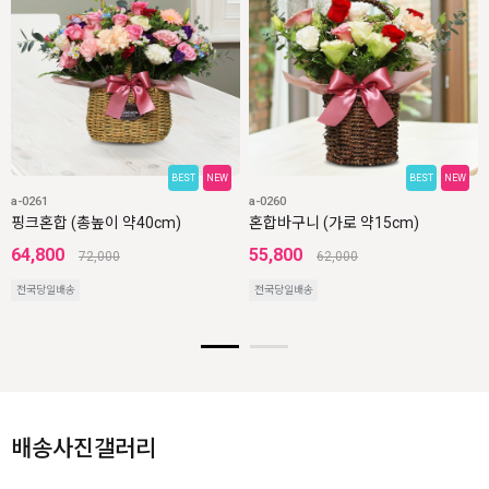
BEST
NEW
BEST
NEW
a-0261
a-0260
핑크혼합 (총높이 약40cm)
혼합바구니 (가로 약15cm)
64,800
55,800
72,000
62,000
전국당일배송
전국당일배송
배송사진갤러리