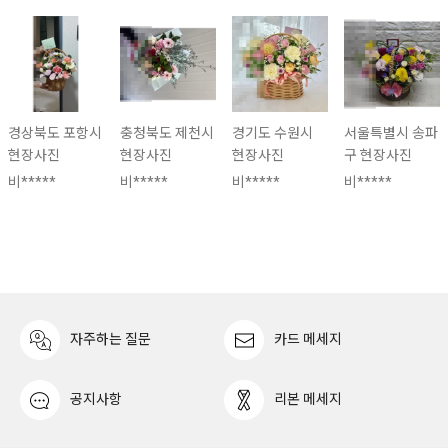
경상북도 포항시
충청북도 제천시
경기도 수원시
서울특별시 송파
현장사진
현장사진
현장사진
구 현장사진
비*****
비*****
비*****
비*****
자주하는 질문
카드 메세지
공지사항
리본 메세지