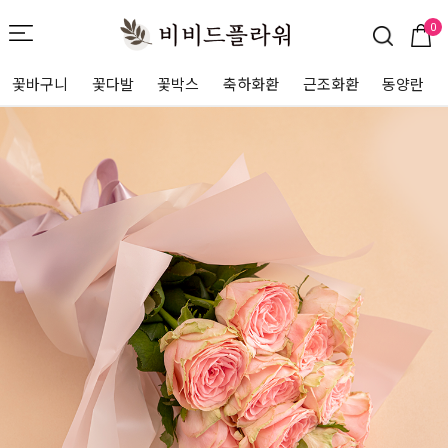
0
꽃바구니
꽃다발
꽃박스
축하화환
근조화환
동양란