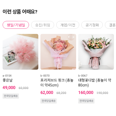
이런 상품 어때요?
생일/기념일
승진/취임
개업/이전
공기정화
결혼
a-0154
b-0070
b-0067
좋은날
프리저브드 핑크 (총높
대형꽃다발 (총높이 약
이 약45cm)
80cm)
49,000
60,000
62,000
160,000
68,200
190,000
전국당일배송
전국당일배송
전국당일배송