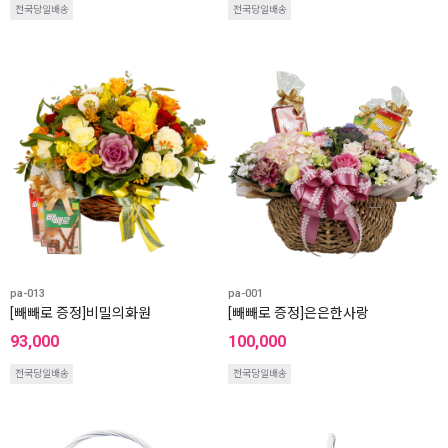
전국당일배송
전국당일배송
pa-013
pa-001
[빼빼로 증정]비밀의화원
[빼빼로 증정]은은한사랑
93,000
100,000
전국당일배송
전국당일배송