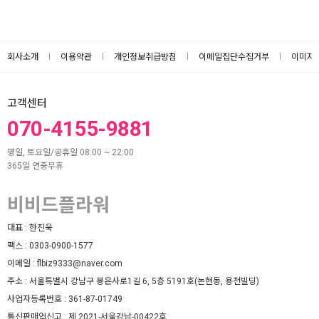
회사소개
이용약관
개인정보취급방침
이메일집단수집거부
이미지
고객센터
070-4155-9881
평일, 토요일/공휴일 08:00 ~ 22:00
365일 연중무휴
비비드플라워
대표 :
한진욱
팩스 :
0303-0900-1577
이메일 :
flbiz9333@naver.com
주소 :
서울특별시 강남구 봉은사로1길 6, 5층 5191호(논현동, 용천빌딩)
사업자등록번호 :
361-87-01749
통신판매업신고 :
제 2021-서울강남-00422호