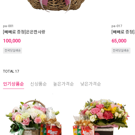
pa-001
pa-017
[빼빼로 증정]은은한사랑
[빼빼로 증정
100,000
65,000
전국당일배송
전국당일배송
TOTAL 17
인기상품순
신상품순
높은가격순
낮은가격순