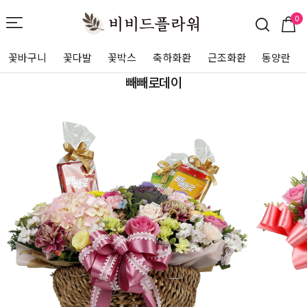
0
꽃바구니
꽃다발
꽃박스
축하화환
근조화환
동양란
빼빼로데이