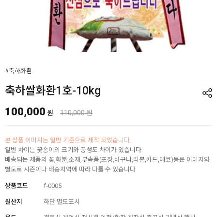
#축하화환
축하쌀화환1호-10kg
100,000
원
110,000 원
본 상품 이미지는 일반 기준으로 제작 되었습니다.
일반 차이는 꽃송이의 크기와 풍성도 차이가 있습니다.
배송되는 제품의 꽃,화분,소재,부속품(포장,바구니,리본,카드,데코)등은 이미지와
별도로 시즌이나 배송지역에 따라 다를 수 있습니다
상품코드
f-0005
원산지
하단 별도표시