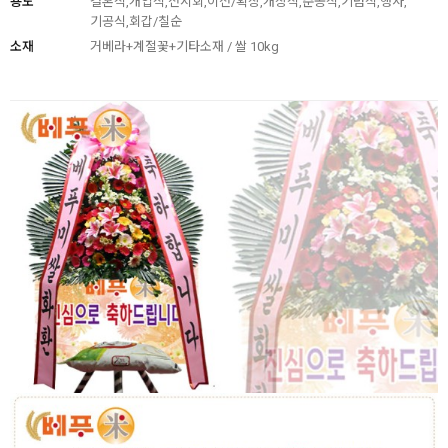
용도
결혼식,개업식,전시회,이전/확장,개장식,준공식,기념식,행사,
기공식,회갑/칠순
소재
거베라+계절꽃+기타소재 / 쌀 10kg