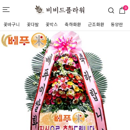
0
꽃바구니
꽃다발
꽃박스
축하화환
근조화환
동양란