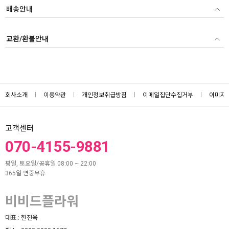
배송안내
교환/환불안내
회사소개
이용약관
개인정보취급방침
이메일집단수집거부
이미지
고객센터
070-4155-9881
평일, 토요일/공휴일 08:00 ~ 22:00
365일 연중무휴
비비드플라워
대표 :
한진욱