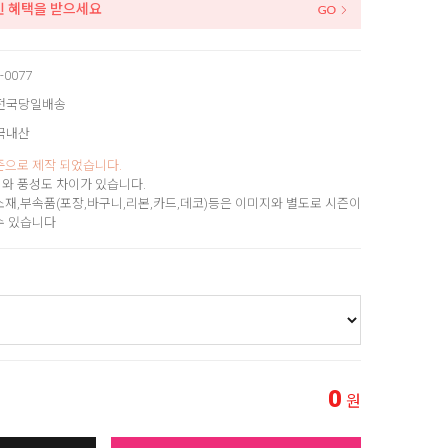
인 혜택을 받으세요
-0077
전국당일배송
국내산
준으로 제작 되었습니다.
와 풍성도 차이가 있습니다.
소재,부속품(포장,바구니,리본,카드,데코)등은 이미지와 별도로 시즌이
수 있습니다
0
원