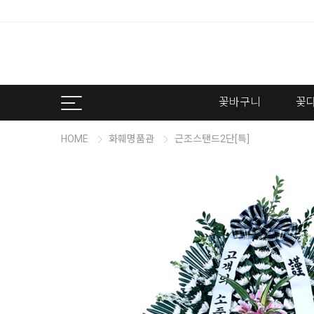
꽃바구니
꽃
HOME
화훼명품관
근조스탠드2단[특]