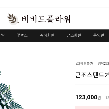
다발
꽃박스
축하화환
근조화환
동양란
#화훼명품관
#근조
근조스탠드2
123,000
원
1