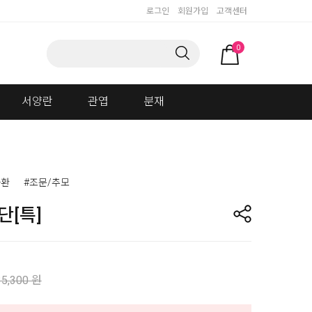
로그인
회원가입
고객센터
0
서양란
관엽
분재
화환
#조문/추모
단[특]
35,300 원