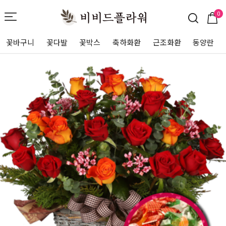
0
꽃바구니
꽃다발
꽃박스
축하화환
근조화환
동양란