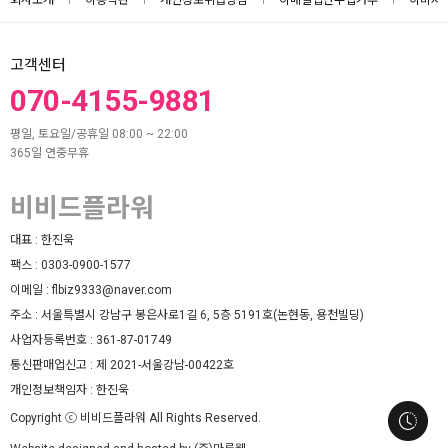
회사소개
이용약관
개인정보취급방침
이메일집단수집거부
이미지
고객센터
070-4155-9881
평일, 토요일/공휴일 08:00 ~ 22:00
365일 연중무휴
비비드플라워
대표 :
한진욱
팩스 :
0303-0900-1577
이메일 :
flbiz9333@naver.com
주소 :
서울특별시 강남구 봉은사로1길 6, 5층 5191호(논현동, 용천빌딩)
사업자등록번호 :
361-87-01749
통신판매업신고 :
제 2021-서울강남-00422호
개인정보책임자 :
한진욱
Copyright ⓒ 비비드플라워 All Rights Reserved.