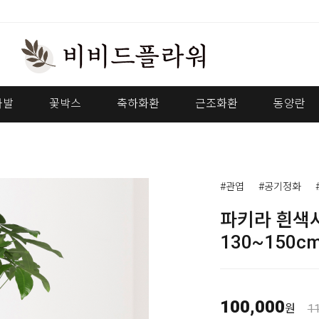
다발
꽃박스
축하화환
근조화환
동양란
#관엽
#공기정화
파키라 흰색
130~150cm
100,000
원
1