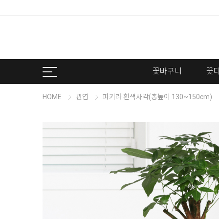
꽃바구니
꽃
HOME
관엽
파키라 흰색사각(총높이 130~150cm)