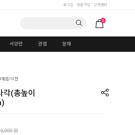
로그인
회원가입
고객센터
0
서양란
관엽
분재
#개업/이전
사각(총높이
)
10,000 원