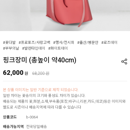
#꽃다발
#프로포즈/사랑고백
#행사/전시회
#출산/병문안
#로즈데이
#부부의날
#발렌타인데이
#화이트데이
핑크장미 (총높이 약40cm)
62,000
원
68,200 원
본 상품 이미지는 일반 기준으로 제작 되었습니다.
일반 차이는 꽃송이의 크기와 풍성도 차이가 있습니다.
배송되는 제품의 꽃,화분,소재,부속품(포장,바구니,리본,카드,데코)등은 이미지와
별도로 시즌이나 배송지역에 따라 다를 수 있습니다
상품코드
b-0064
배송가능지역
전국당일배송