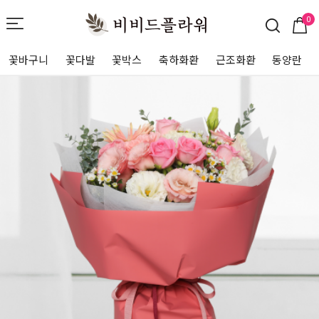
0
꽃바구니
꽃다발
꽃박스
축하화환
근조화환
동양란