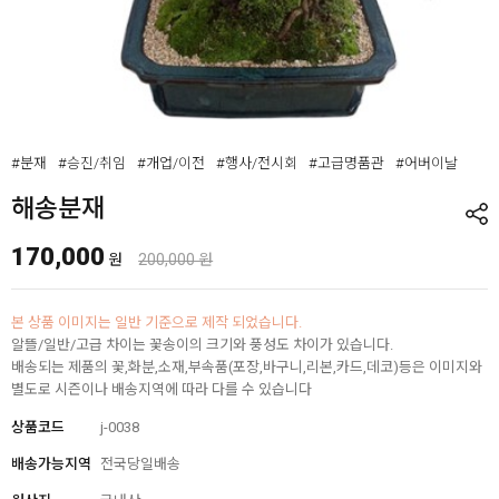
#분재
#승진/취임
#개업/이전
#행사/전시회
#고급명품관
#어버이날
해송분재
170,000
원
200,000 원
본 상품 이미지는 일반 기준으로 제작 되었습니다.
알뜰/일반/고급 차이는 꽃송이의 크기와 풍성도 차이가 있습니다.
배송되는 제품의 꽃,화분,소재,부속품(포장,바구니,리본,카드,데코)등은 이미지와
별도로 시즌이나 배송지역에 따라 다를 수 있습니다
상품코드
j-0038
배송가능지역
전국당일배송