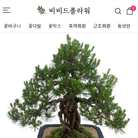
0
꽃바구니
꽃다발
꽃박스
축하화환
근조화환
동양란