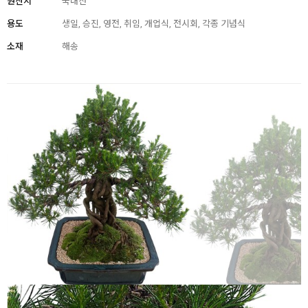
원산지
국내산
용도
생일, 승진, 영전, 취임, 개업식, 전시회, 각종 기념식
소재
해송