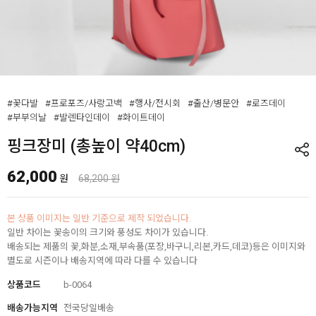
#꽃다발
#프로포즈/사랑고백
#행사/전시회
#출산/병문안
#로즈데이
#부부의날
#발렌타인데이
#화이트데이
핑크장미 (총높이 약40cm)
62,000
원
68,200 원
본 상품 이미지는 일반 기준으로 제작 되었습니다.
일반 차이는 꽃송이의 크기와 풍성도 차이가 있습니다.
배송되는 제품의 꽃,화분,소재,부속품(포장,바구니,리본,카드,데코)등은 이미지와
별도로 시즌이나 배송지역에 따라 다를 수 있습니다
상품코드
b-0064
배송가능지역
전국당일배송