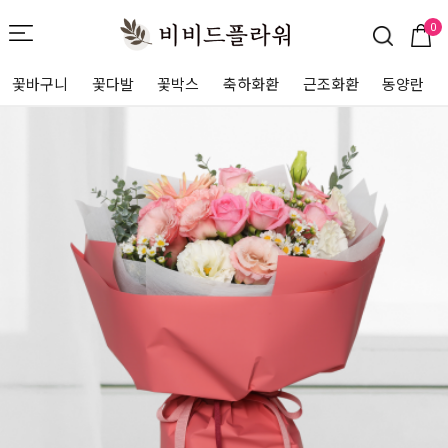
0
꽃바구니
꽃다발
꽃박스
축하화환
근조화환
동양란